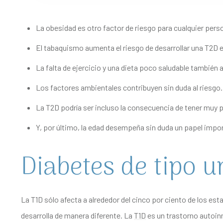
La obesidad es otro factor de riesgo para cualquier pers
El tabaquismo aumenta el riesgo de desarrollar una T2D 
La falta de ejercicio y una dieta poco saludable también 
Los factores ambientales contribuyen sin duda al riesgo.
La T2D podría ser incluso la consecuencia de tener muy 
Y, por último, la edad desempeña sin duda un papel impo
Diabetes de tipo u
La T1D sólo afecta a alrededor del cinco por ciento de los e
desarrolla de manera diferente. La
T1D
es un trastorno autoinm