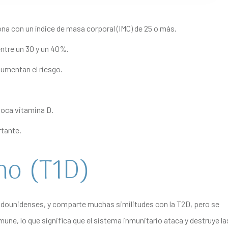
ona con un índice de masa corporal (IMC) de 25 o más.
entre un 30 y un 40%.
aumentan el riesgo.
poca vitamina D.
rtante.
no (T1D)
stadounidenses, y comparte muchas similitudes con la T2D, pero se
une, lo que significa que el sistema inmunitario ataca y destruye la